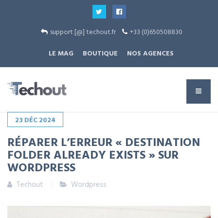
support [@] techout.fr
+33 (0)650508830
LE MAG
BOUTIQUE
NOS AGENCES
23
DÉC
2024
RÉPARER L’ERREUR « DESTINATION
FOLDER ALREADY EXISTS » SUR
WORDPRESS
Techout
Wordpress