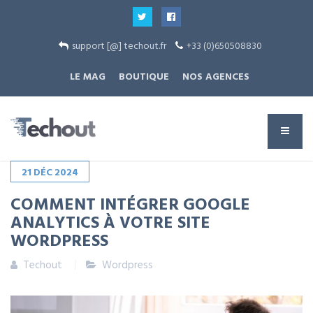
support [@] techout.fr
+33 (0)650508830
LE MAG
BOUTIQUE
NOS AGENCES
21
DÉC
2024
COMMENT INTÉGRER GOOGLE
ANALYTICS À VOTRE SITE
WORDPRESS
Techout
Wordpress