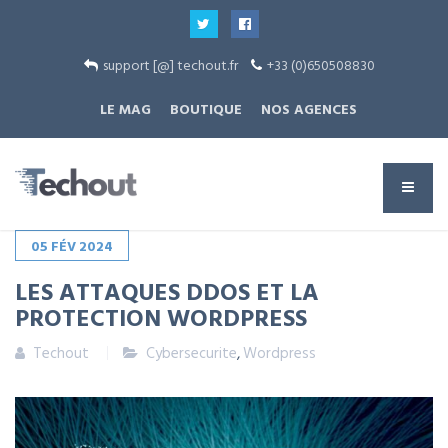
support [@] techout.fr
+33 (0)650508830
LE MAG
BOUTIQUE
NOS AGENCES
05
FÉV
2024
LES ATTAQUES DDOS ET LA
PROTECTION WORDPRESS
Techout
Cybersecurite
,
Wordpress