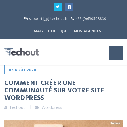
support [@] techout.fr
+33 (0)650508830
LE MAG
BOUTIQUE
NOS AGENCES
03
AOÛT
2024
COMMENT CRÉER UNE
COMMUNAUTÉ SUR VOTRE SITE
WORDPRESS
Techout
Wordpress