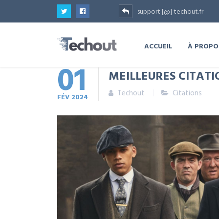
support [@] techout.fr
ACCUEIL
À PROPO
01
MEILLEURES CITATI
Techout
Citations
FÉV
2024