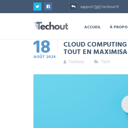
support [@] techout.fr
ACCUEIL
À PROPO
18
CLOUD COMPUTING 
TOUT EN MAXIMIS
AOÛT
2024
Techout
Tech