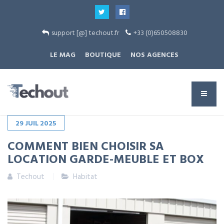
support [@] techout.fr
+33 (0)650508830
LE MAG
BOUTIQUE
NOS AGENCES
29
JUIL
2025
COMMENT BIEN CHOISIR SA
LOCATION GARDE-MEUBLE ET BOX
Techout
Habitat