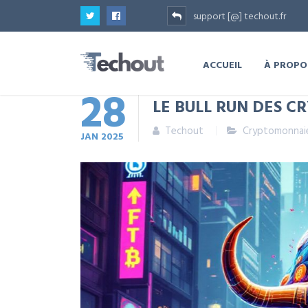
support [@] techout.fr
ACCUEIL
À PROPO
28
LE BULL RUN DES C
Techout
Cryptomonnai
JAN
2025