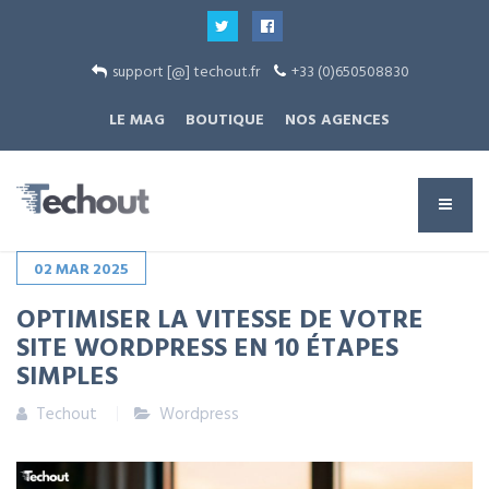
support [@] techout.fr
+33 (0)650508830
LE MAG
BOUTIQUE
NOS AGENCES
02
MAR
2025
OPTIMISER LA VITESSE DE VOTRE
SITE WORDPRESS EN 10 ÉTAPES
SIMPLES
Techout
Wordpress