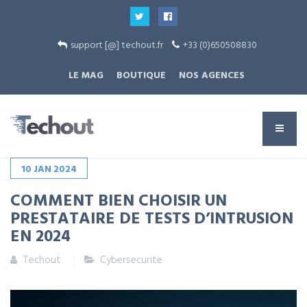
support [@] techout.fr
+33 (0)650508830
LE MAG
BOUTIQUE
NOS AGENCES
10
JAN
2024
COMMENT BIEN CHOISIR UN
PRESTATAIRE DE TESTS D’INTRUSION
EN 2024
Techout
Cybersecurite