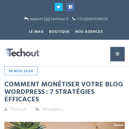
support [@] techout.fr
+33 (0)650508830
LE MAG
BOUTIQUE
NOS AGENCES
16
NOV
2024
COMMENT MONÉTISER VOTRE BLOG
WORDPRESS : 7 STRATÉGIES
EFFICACES
Techout
Wordpress