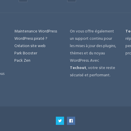
Maintenance WordPress
On vous offre également
Te
e
WordPress piraté ?
un support continu pour
rép
Création site web
les mises à jour des plugins,
per
Park Booster
thèmes et du noyau
pro
Pack Zen
WordPress. Avec
Techout
, votre site reste
ous
sécurisé et performant.