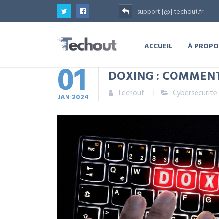
support [@] techout.fr
ACCUEIL
À PROPO
01
DOXING : COMMENT
Techout
Cybersecurite
JAN
2024