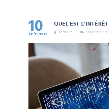
10
QUEL EST L’INTÉRÊ
Techout
Cybersecurite
AOÛT
2025