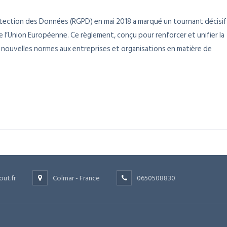
otection des Données (RGPD) en mai 2018 a marqué un tournant décisif
 l’Union Européenne. Ce règlement, conçu pour renforcer et unifier la
 nouvelles normes aux entreprises et organisations en matière de
out.fr
Colmar - France
0650508830