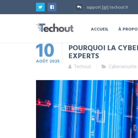
support [@] techout.fr
ACCUEIL
À PROPO
10
POURQUOI LA CYBER
EXPERTS
AOÛT
2025
Techout
Cybersecurite