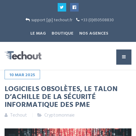
support [@] techout.fr
+33 (0)650508830
LE MAG
BOUTIQUE
NOS AGENCES
10
MAR
2025
LOGICIELS OBSOLÈTES, LE TALON
D’ACHILLE DE LA SÉCURITÉ
INFORMATIQUE DES PME
Techout
Cryptomonnaie