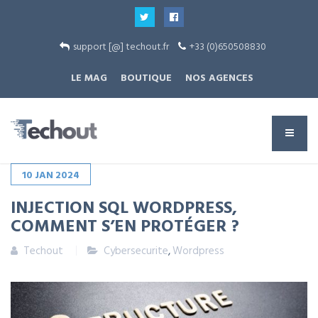
support [@] techout.fr
+33 (0)650508830
LE MAG
BOUTIQUE
NOS AGENCES
10
JAN
2024
INJECTION SQL WORDPRESS,
COMMENT S’EN PROTÉGER ?
Techout
Cybersecurite
,
Wordpress