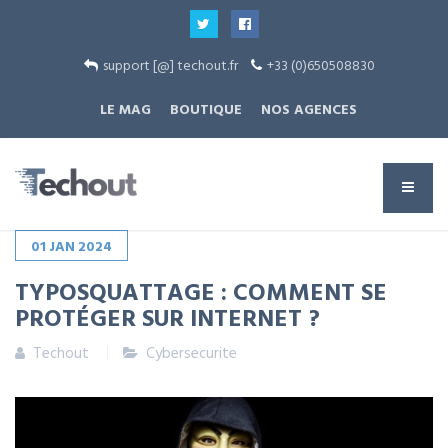
support [@] techout.fr
+33 (0)650508830
LE MAG
BOUTIQUE
NOS AGENCES
01
JAN
2024
TYPOSQUATTAGE : COMMENT SE
PROTÉGER SUR INTERNET ?
Techout
Cybersecurite