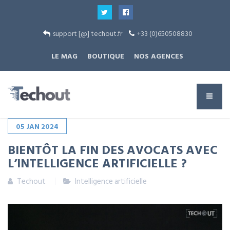
support [@] techout.fr
+33 (0)650508830
LE MAG
BOUTIQUE
NOS AGENCES
05
JAN
2024
BIENTÔT LA FIN DES AVOCATS AVEC
L’INTELLIGENCE ARTIFICIELLE ?
Techout
Intelligence artificielle