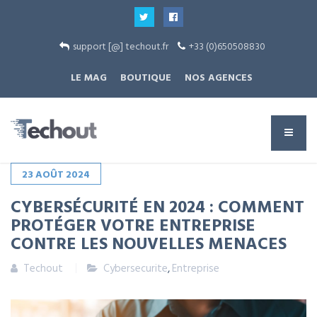
support [@] techout.fr
+33 (0)650508830
LE MAG
BOUTIQUE
NOS AGENCES
23
AOÛT
2024
CYBERSÉCURITÉ EN 2024 : COMMENT
PROTÉGER VOTRE ENTREPRISE
CONTRE LES NOUVELLES MENACES
Techout
Cybersecurite
,
Entreprise