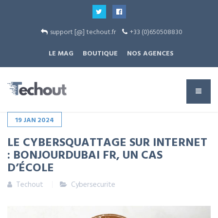
support [@] techout.fr
+33 (0)650508830
LE MAG
BOUTIQUE
NOS AGENCES
19
JAN
2024
LE CYBERSQUATTAGE SUR INTERNET
: BONJOURDUBAI FR, UN CAS
D’ÉCOLE
Techout
Cybersecurite