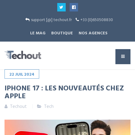
support [@] techout.fr
+33 (0)650508830
LE MAG
BOUTIQUE
NOS AGENCES
22
JUIL
2024
IPHONE 17 : LES NOUVEAUTÉS CHEZ
APPLE
Techout
Tech