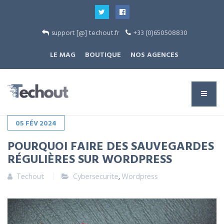
support [@] techout.fr
+33 (0)650508830
LE MAG
BOUTIQUE
NOS AGENCES
05
FÉV
2024
POURQUOI FAIRE DES SAUVEGARDES
RÉGULIÈRES SUR WORDPRESS
Techout
Cybersecurite
,
Wordpress