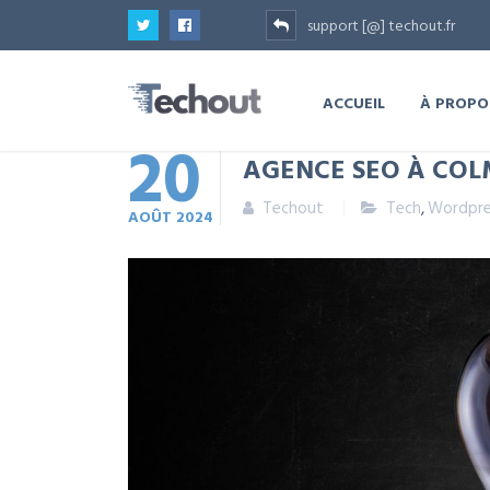
support [@] techout.fr
ACCUEIL
À PROPO
20
AGENCE SEO À COL
Techout
Tech
,
Wordpre
AOÛT
2024