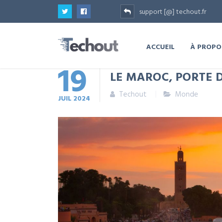
support [@] techout.fr
ACCUEIL
À PROPO
19
LE MAROC, PORTE D
Techout
Monde
JUIL
2024