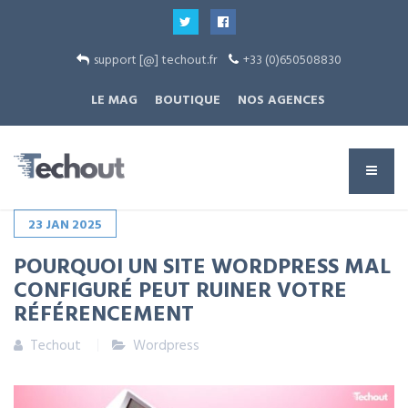
support [@] techout.fr
+33 (0)650508830
LE MAG
BOUTIQUE
NOS AGENCES
23
JAN
2025
POURQUOI UN SITE WORDPRESS MAL
CONFIGURÉ PEUT RUINER VOTRE
RÉFÉRENCEMENT
Techout
Wordpress