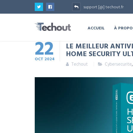
support [@] techout.fr
ACCUEIL
À PROPO
22
LE MEILLEUR ANTIVI
HOME SECURITY UL
OCT
2024
Techout
Cybersecurite