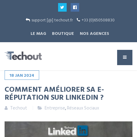
support [@] techout.fr
+33 (0)650508830
LE MAG
BOUTIQUE
NOS AGENCES
18
JAN
2024
COMMENT AMÉLIORER SA E-
RÉPUTATION SUR LINKEDIN ?
Techout
Entreprise
,
Réseaux Sociaux