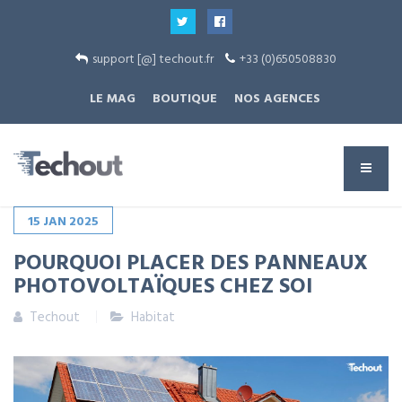
support [@] techout.fr
+33 (0)650508830
LE MAG
BOUTIQUE
NOS AGENCES
15
JAN
2025
POURQUOI PLACER DES PANNEAUX
PHOTOVOLTAÏQUES CHEZ SOI
Techout
Habitat