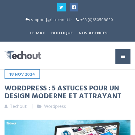
support [@] techout.fr
+33 (0)650508830
LE MAG
BOUTIQUE
NOS AGENCES
18
NOV
2024
WORDPRESS : 5 ASTUCES POUR UN
DESIGN MODERNE ET ATTRAYANT
Techout
Wordpress