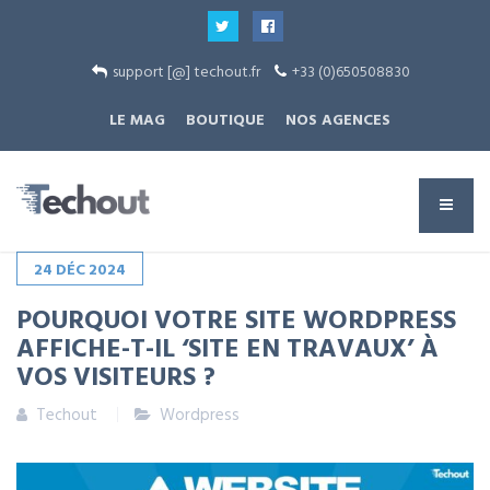
support [@] techout.fr
+33 (0)650508830
LE MAG
BOUTIQUE
NOS AGENCES
24
DÉC
2024
POURQUOI VOTRE SITE WORDPRESS
AFFICHE-T-IL ‘SITE EN TRAVAUX’ À
VOS VISITEURS ?
Techout
Wordpress