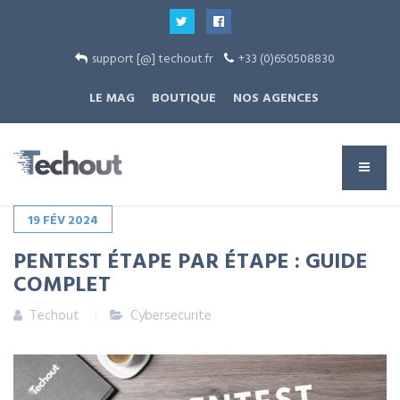
support [@] techout.fr
+33 (0)650508830
LE MAG
BOUTIQUE
NOS AGENCES
19
FÉV
2024
PENTEST ÉTAPE PAR ÉTAPE : GUIDE
COMPLET
Techout
Cybersecurite