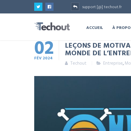
support [@] techout.fr
ACCUEIL
À PROPO
02
LEÇONS DE MOTIVAT
MONDE DE L’ENTRE
FÉV
2024
Techout
Entreprise
,
Mo