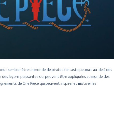
 peut sembler être un monde de pirates fantastique, mais au-delà des
ite des leçons puissantes qui peuvent être appliquées au monde des
seignements de One Piece qui peuvent inspirer et motiver les