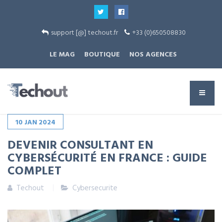
support [@] techout.fr
+33 (0)650508830
LE MAG
BOUTIQUE
NOS AGENCES
10
JAN
2024
DEVENIR CONSULTANT EN
CYBERSÉCURITÉ EN FRANCE : GUIDE
COMPLET
Techout
Cybersecurite