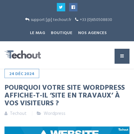
support [@] techout.fr
+33 (0)650508830
LE MAG
BOUTIQUE
NOS AGENCES
24
DÉC
2024
POURQUOI VOTRE SITE WORDPRESS
AFFICHE-T-IL ‘SITE EN TRAVAUX’ À
VOS VISITEURS ?
Techout
Wordpress