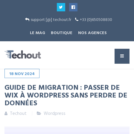
support [@] techout.fr
+33 (0)650508830
LE MAG
BOUTIQUE
NOS AGENCES
18
NOV
2024
GUIDE DE MIGRATION : PASSER DE
WIX À WORDPRESS SANS PERDRE DE
DONNÉES
Techout
Wordpress