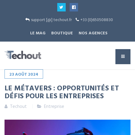
support [@] techout.fr
+33 (0)650508830
LE MAG
BOUTIQUE
NOS AGENCES
23
AOÛT
2024
LE MÉTAVERS : OPPORTUNITÉS ET
DÉFIS POUR LES ENTREPRISES
Techout
Entreprise