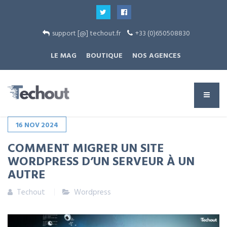
support [@] techout.fr
+33 (0)650508830
LE MAG
BOUTIQUE
NOS AGENCES
16
NOV
2024
COMMENT MIGRER UN SITE
WORDPRESS D’UN SERVEUR À UN
AUTRE
Techout
Wordpress