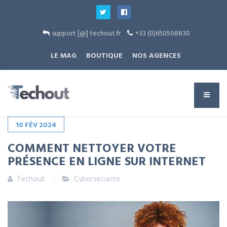
support [@] techout.fr
+33 (0)650508830
LE MAG
BOUTIQUE
NOS AGENCES
10
FÉV
2024
COMMENT NETTOYER VOTRE
PRÉSENCE EN LIGNE SUR INTERNET
Techout
Cybersecurite