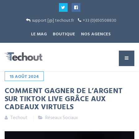
support [@] techout.fr
+33 (0)650508830
LE MAG
BOUTIQUE
NOS AGENCES
15
AOÛT
2024
COMMENT GAGNER DE L’ARGENT
SUR TIKTOK LIVE GRÂCE AUX
CADEAUX VIRTUELS
Techout
Réseaux Sociaux