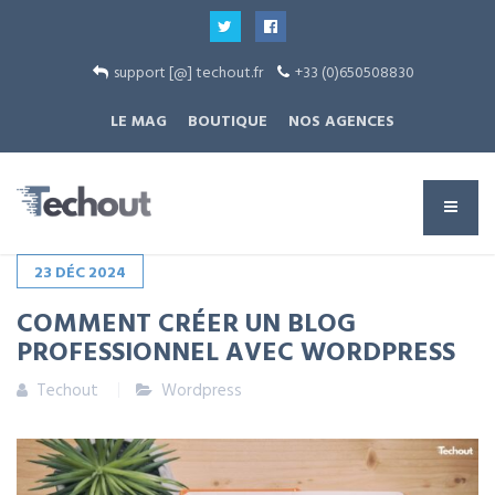
support [@] techout.fr
+33 (0)650508830
LE MAG
BOUTIQUE
NOS AGENCES
23
DÉC
2024
COMMENT CRÉER UN BLOG
PROFESSIONNEL AVEC WORDPRESS
Techout
Wordpress