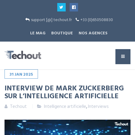
support [@] techout.fr
+33 (0)650508830
LE MAG
BOUTIQUE
NOS AGENCES
31
JAN
2025
INTERVIEW DE MARK ZUCKERBERG
SUR L’INTELLIGENCE ARTIFICIELLE
Techout
Intelligence artificielle
,
Interviews