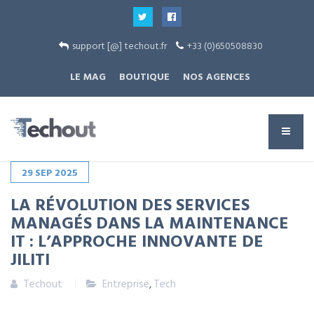
support [@] techout.fr
+33 (0)650508830
LE MAG
BOUTIQUE
NOS AGENCES
29
SEP
2025
LA RÉVOLUTION DES SERVICES
MANAGÉS DANS LA MAINTENANCE
IT : L’APPROCHE INNOVANTE DE
JILITI
Techout
Entreprise
,
Tech