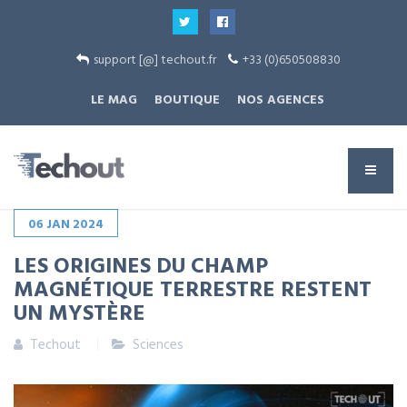
support [@] techout.fr
+33 (0)650508830
LE MAG
BOUTIQUE
NOS AGENCES
06
JAN
2024
LES ORIGINES DU CHAMP
MAGNÉTIQUE TERRESTRE RESTENT
UN MYSTÈRE
Techout
Sciences