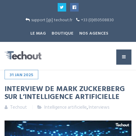
support [@] techout.fr
+33 (0)650508830
LE MAG
BOUTIQUE
NOS AGENCES
31
JAN
2025
INTERVIEW DE MARK ZUCKERBERG
SUR L’INTELLIGENCE ARTIFICIELLE
Techout
Intelligence artificielle
,
Interviews