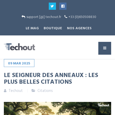
support [@] techout.fr
+33 (0)650508830
LE MAG
BOUTIQUE
NOS AGENCES
09
MAR
2025
LE SEIGNEUR DES ANNEAUX : LES
PLUS BELLES CITATIONS
Techout
Citations