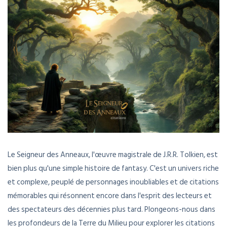
Le Seigneur des Anneaux, l'œuvre magistrale de J.R.R. Tolkien, est
bien plus qu'une simple histoire de fantasy. C'est un univers riche
et complexe, peuplé de personnages inoubliables et de citations
mémorables qui résonnent encore dans l'esprit des lecteurs et
des spectateurs des décennies plus tard. Plongeons-nous dans
les profondeurs de la Terre du Milieu pour explorer les citations