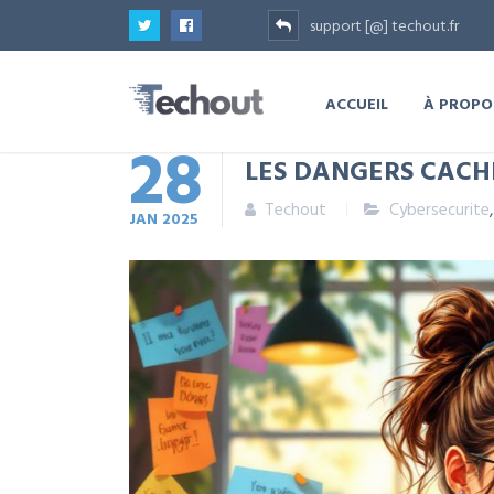
support [@] techout.fr
ACCUEIL
À PROPO
28
LES DANGERS CACH
Techout
Cybersecurite
JAN
2025