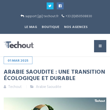
support [@] techout.fr
+33 (0)650508830
LE MAG
BOUTIQUE
NOS AGENCES
01
MAR
2025
ARABIE SAOUDITE : UNE TRANSITION
ÉCOLOGIQUE ET DURABLE
Techout
Arabie Saoudite