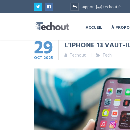
support [@] techout.fr
ACCUEIL
À PROPO
29
L’IPHONE 13 VAUT-I
Techout
Tech
OCT
2025