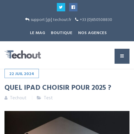
support [@] techout.fr
+33 (0)650508830
LE MAG
BOUTIQUE
NOS AGENCES
22
JUIL
2024
QUEL IPAD CHOISIR POUR 2025 ?
Techout
Test