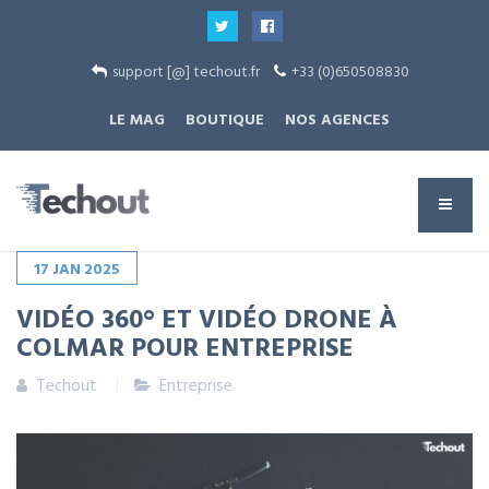
support [@] techout.fr
+33 (0)650508830
LE MAG
BOUTIQUE
NOS AGENCES
17
JAN
2025
VIDÉO 360° ET VIDÉO DRONE À
COLMAR POUR ENTREPRISE
Techout
Entreprise