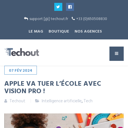
support [@] techout.fr
+33 (0)650508830
LE MAG
BOUTIQUE
NOS AGENCES
07
FÉV
2024
APPLE VA TUER L’ÉCOLE AVEC
VISION PRO !
Techout
Intelligence artificielle
,
Tech